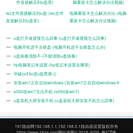
iso文件直接解压到u盘-(iso文件
电脑重装卡怎么解决办法-(电脑
直接解压到u盘里)
重装卡怎么解决办法视频)
另外金士顿极速固态U盘稳定性和可靠性好，主要是采用了国
际一线品牌的高端主控和高性能颗粒。
u盘打开速度慢怎么回事-(u盘打开速度慢怎么回事)
电脑开机进不去硬盘-(电脑开机进不去硬盘怎么办)
作为一款和固态硬盘相同主控和闪存颗粒的固态U盘，金士顿
极速固态U盘的主控和闪存颗粒也是相当给力的，金士顿极速
u盘病毒清除不-(不能清除u盘病毒)
固态U盘采用的是慧荣目前性能最强主控 SM2320G。闪存颗
hp电脑笔记本设置-(hp笔记本设置在哪里)
粒方面，金士顿极速固态U盘采用铠侠原厂高性能TLC颗粒，
华硕zx53v进u盘黑屏-()
这是和铠侠EXCERIA Pro SE10系列同一个级别的颗粒。
安装win7正在启动windows-(安装win7正在启动windows卡
过去很长一段时间，大容量的1TB和512GB金士顿极速固态U
e550改win7无法开机-(e550装win7)
住)
盘一直缺货，最近这两天刚好有货了，目前1TB金士顿极速固
u盘装机大师安装不机-(u盘装机大师安装不机怎么回事)
态U盘实际到手价格969元。
如果你不需要这么大的容量，但是需要非常高的性能，也可以
191路由网
192.168.1.1,192.168.0.1路由器设置版权所有
在上面的页面选择金士顿其它容量的极速固态U盘，比如512G
https://www.191e.com
网站地图
© 2018-2020·
豫ICP备