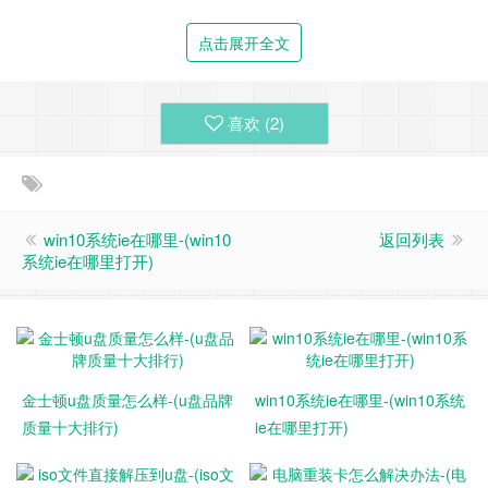
金士顿极速固态U盘从性能方面来看，目前是固态U盘的天花
板，
点击展开全文
固态U盘和M.2接口的固态硬盘不一样，固态U盘主要是用来外
接的，体积只有U盘大小，但是性能却远超SATA接口的移动固
喜欢 (
2
)
态硬盘。
在性能方面，金士顿极速固态U盘每秒读速1000MB，每秒写
入速度900MB，这个速度在固态U盘中目前属于顶尖，这是金
士顿极速固态U盘的一大亮点。也因为性能非常强悍，这款金
win10系统ie在哪里-(win10
返回列表
系统ie在哪里打开)
士顿极速固态U盘被一些网友誉为性能之王。
金士顿u盘质量怎么样-(u盘品牌
win10系统ie在哪里-(win10系统
质量十大排行)
ie在哪里打开)