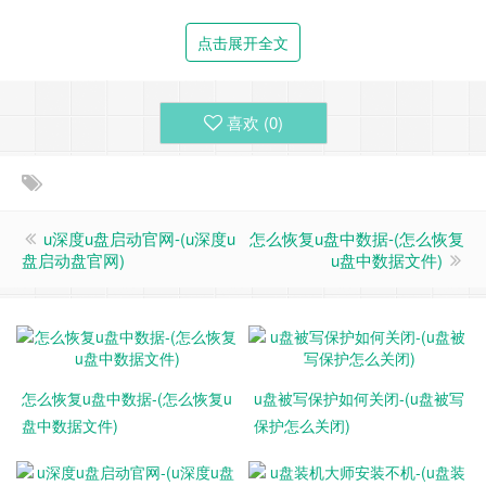
首先我们排除一些非常容易解决的U盘写保护故障，有非常小
的几率是系统导致的，如果只在你电脑上提示写保护那就是系
点击展开全文
统问题导致。
喜欢 (
0
)
这里我们只讨论U盘本身问题的解决方法。
我们找到【我的电脑】选择【管理】打开【磁盘管理】找到U
u深度u盘启动官网-(u深度u
怎么恢复u盘中数据-(怎么恢复
盘启动盘官网)
u盘中数据文件)
盘的分区，我们直接选择格式化，如果能够格式化成功，说明
只是小问题。
怎么恢复u盘中数据-(怎么恢复u
u盘被写保护如何关闭-(u盘被写
盘中数据文件)
保护怎么关闭)