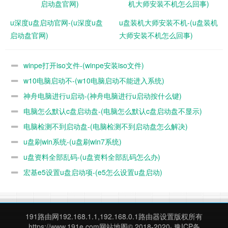
u深度u盘启动官网-(u深度u盘
u盘装机大师安装不机-(u盘装机
启动盘官网)
大师安装不机怎么回事)
winpe打开iso文件-(winpe安装iso文件)
w10电脑启动不-(w10电脑启动不能进入系统)
方案二
神舟电脑进行u启动-(神舟电脑进行u启动按什么键)
我们还可以用DiskGenius软件来对U盘进行格式化，可以搜索
电脑怎么默认c盘启动盘-(电脑怎么默认c盘启动盘不显示)
去下载，文章底下我也会直接放出来下载链接。
电脑检测不到启动盘-(电脑检测不到启动盘怎么解决)
u盘刷win系统-(u盘刷win7系统)
打开软件我们选择U盘，选择分区我们鼠标右键选择【删除当
前分区】
u盘资料全部乱码-(u盘资料全部乱码怎么办)
宏基e5设置u盘启动项-(e5怎么设置u盘启动)
191路由网
192.168.1.1,192.168.0.1路由器设置版权所有
https://www.191e.com
网站地图
© 2018-2020·
豫ICP备