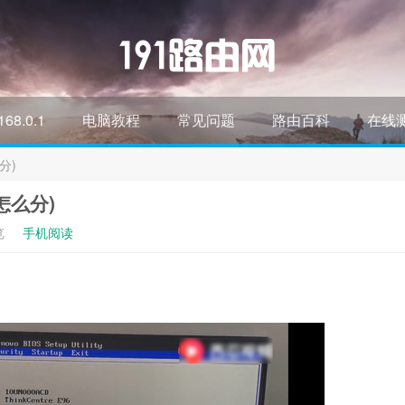
168.0.1
电脑教程
常见问题
路由百科
在线
分)
怎么分)
览
手机阅读