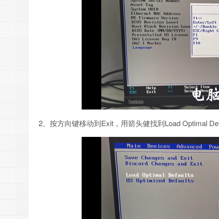
2、按方向键移动到Exit，用箭头健找到Load Optimal D