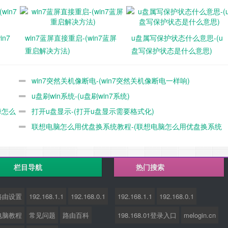
n7
win7蓝屏直接重启-(win7蓝屏
u盘属写保护状态什么意思-(u
重启解决方法)
盘写保护状态是什么意思)
win7突然关机像断电-(win7突然关机像断电一样响)
u盘刷win系统-(u盘刷win7系统)
掉怎么
打开u盘显示-(打开u盘显示需要格式化)
联想电脑怎么用优盘换系统教程-(联想电脑怎么用优盘换系统
教程图解)
栏目导航
热门搜索
路由设置
192.168.1.1
192.168.0.1
192.168.1.1
192.168.0.1
电脑教程
常见问题
路由百科
198.168.01登录入口
melogin.cn