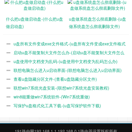
尽管遇到了这样那样的问题，大家对USB的使用场景仍然很
多。毕竟对于传输数据而言，USB接口真的很方便。近年来主
什么把u盘做启动盘-(什么把u盘
u盘做系统盘怎么彻底删除-(u盘
板提供的USB接口也越来越多，从USB2.0到USB3.1,再到雷电
做启动盘)
做系统盘怎么彻底删除文件)
3接口，匹配不同接口速度的USB设备也越来越多，这难道是
因为现在USB设备已经很安全了吗？很明显不是这样的。
u盘所有文件变成exe文件格式-(u盘所有文件变成exe文件格式
近日，普渡大学的Hui Peng、瑞士联邦理工学院洛桑分校的M
启动u盘不能复制大文件怎么办-(启动u盘不能复制大文件怎么
不对)
athias Payer所带领的研究团队，通过一个由他们创建的新工
u盘使用中文档变为乱码-(u盘使用中文档变为乱码怎么办)
办)
具USBFuzz发现了不同平台上的26个新USB安全漏洞。
联想电脑怎么进入u启动界面-(联想电脑怎么进入u启动界面)
查看u盘隐藏分区文件-(查看u盘隐藏分区文件)
联想win7系统光盘安装-(联想win7系统光盘安装教程)
win8能重做win7系统软件-(Win7系统重做)
写保护u盘格式化工具下载-(u盘写保护软件下载)
191路由网
192.168.1.1,192.168.0.1路由器设置版权所有